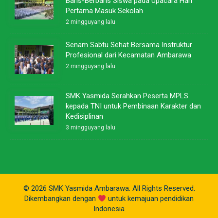
Baris-Berbaris Siswa pada Upacara Hari
Pertama Masuk Sekolah
2 mingguyang lalu
Senam Sabtu Sehat Bersama Instruktur
Profesional dari Kecamatan Ambarawa
2 mingguyang lalu
SMK Yasmida Serahkan Peserta MPLS
kepada TNI untuk Pembinaan Karakter dan
Kedisiplinan
3 mingguyang lalu
© 2026 SMK Yasmida Ambarawa. All Rights Reserved.
Dikembangkan dengan
untuk kemajuan pendidikan
Indonesia