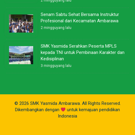
2 mingguyang lalu
Senam Sabtu Sehat Bersama Instruktur
Profesional dari Kecamatan Ambarawa
2 mingguyang lalu
SMK Yasmida Serahkan Peserta MPLS
kepada TNI untuk Pembinaan Karakter dan
Kedisiplinan
3 mingguyang lalu
© 2026 SMK Yasmida Ambarawa. All Rights Reserved.
Dikembangkan dengan
untuk kemajuan pendidikan
Indonesia