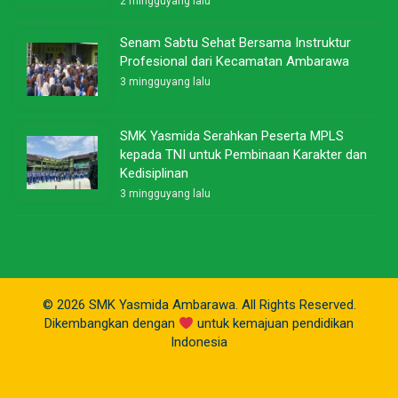
2 mingguyang lalu
Senam Sabtu Sehat Bersama Instruktur
Profesional dari Kecamatan Ambarawa
3 mingguyang lalu
SMK Yasmida Serahkan Peserta MPLS
kepada TNI untuk Pembinaan Karakter dan
Kedisiplinan
3 mingguyang lalu
© 2026 SMK Yasmida Ambarawa. All Rights Reserved.
Dikembangkan dengan
untuk kemajuan pendidikan
Indonesia