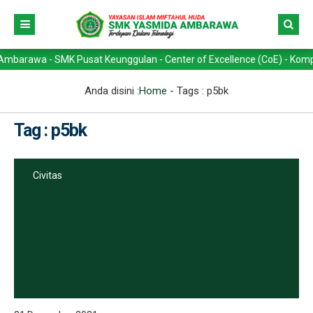
wa - SMK Pusat Keunggulan - Center of Excellence (CoE) - Kompetensi 
Anda disini :
Home
- Tags :
p5bk
Tag : p5bk
Civitas