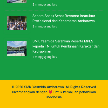
2 mingguyang lalu
Senam Sabtu Sehat Bersama Instruktur
Profesional dari Kecamatan Ambarawa
2 mingguyang lalu
SMK Yasmida Serahkan Peserta MPLS
kepada TNI untuk Pembinaan Karakter dan
Kedisiplinan
3 mingguyang lalu
© 2026 SMK Yasmida Ambarawa. All Rights Reserved.
Dikembangkan dengan
untuk kemajuan pendidikan
Indonesia