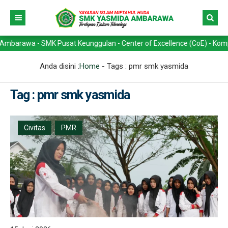
wa - SMK Pusat Keunggulan - Center of Excellence (CoE) - Kompetensi 
Anda disini :
Home
- Tags :
pmr smk yasmida
Tag : pmr smk yasmida
Civitas
PMR