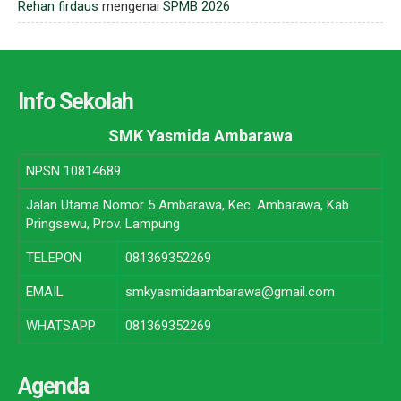
Rehan firdaus
mengenai
SPMB 2026
Info Sekolah
SMK Yasmida Ambarawa
NPSN
10814689
Jalan Utama Nomor 5 Ambarawa, Kec. Ambarawa, Kab.
Pringsewu, Prov. Lampung
TELEPON
081369352269
EMAIL
smkyasmidaambarawa@gmail.com
WHATSAPP
081369352269
Agenda