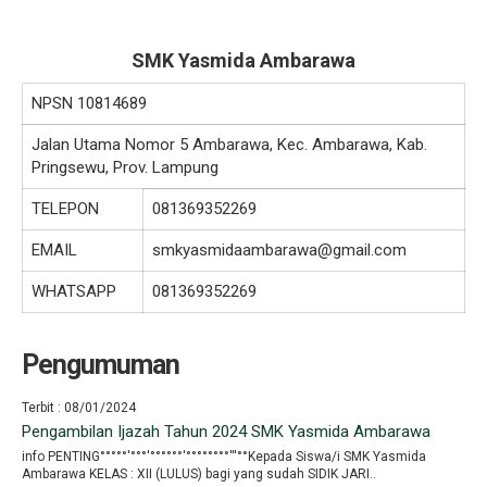
SMK Yasmida Ambarawa
NPSN
10814689
Jalan Utama Nomor 5 Ambarawa, Kec. Ambarawa, Kab.
Pringsewu, Prov. Lampung
TELEPON
081369352269
EMAIL
smkyasmidaambarawa@gmail.com
WHATSAPP
081369352269
Pengumuman
Terbit : 08/01/2024
Pengambilan Ijazah Tahun 2024 SMK Yasmida Ambarawa
info PENTING°°°°°′°°°′°°°°°°′°°°°°°°°′′′°°Kepada Siswa/i SMK Yasmida
Ambarawa KELAS : XII (LULUS) bagi yang sudah SIDIK JARI..