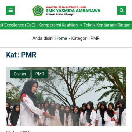
ce (CoE) - Kompetensi Keahlian -> Teknik Kendaraan Ringan Otomotif (
Anda disini :
Home
- Kategori :
PMR
Kat : PMR
Civitas
PMR