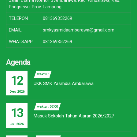
Jalan Utama Nomor 5 Ambarawa, Kec. Ambarawa, Kab.
Pringsewu, Prov. Lampung
TELEPON
081369352269
EMAIL
smkyasmidaambarawa@gmail.com
WHATSAPP
081369352269
Agenda
waktu :
12
UKK SMK Yasmdia Ambarawa
Des 2026
waktu : 07:00
13
Masuk Sekolah Tahun Ajaran 2026/2027
Jul 2026