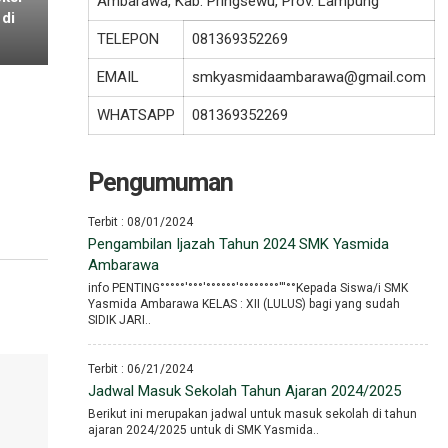
Ambarawa, Kab. Pringsewu, Prov. Lampung
di
TELEPON
081369352269
EMAIL
smkyasmidaambarawa@gmail.com
WHATSAPP
081369352269
Pengumuman
Terbit : 08/01/2024
Pengambilan Ijazah Tahun 2024 SMK Yasmida
Ambarawa
info PENTING°°°°°′°°°′°°°°°°′°°°°°°°°′′′°°Kepada Siswa/i SMK
Yasmida Ambarawa KELAS : XII (LULUS) bagi yang sudah
SIDIK JARI..
Terbit : 06/21/2024
Jadwal Masuk Sekolah Tahun Ajaran 2024/2025
Berikut ini merupakan jadwal untuk masuk sekolah di tahun
ajaran 2024/2025 untuk di SMK Yasmida..