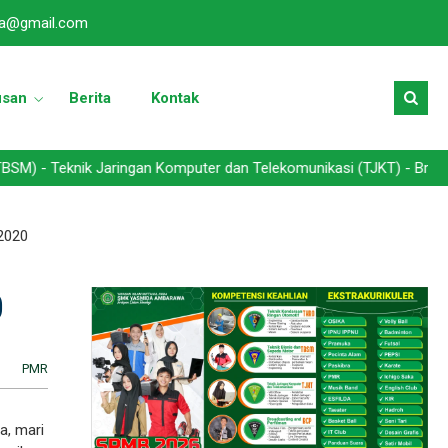
a@gmail.com
usan
Berita
Kontak
nik Jaringan Komputer dan Telekomunikasi (TJKT) - Broadcasting da
 2020
0
PMR
a, mari