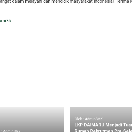
emangat dalam melayani dan mendidik masyarakat Indonesia!. Terima 
pmi75
Oleh : AdminSMK
LKP DAIMARU Menjadi Tua
Rumah Rekrutmen Pra-Sele
h : AdminSMK