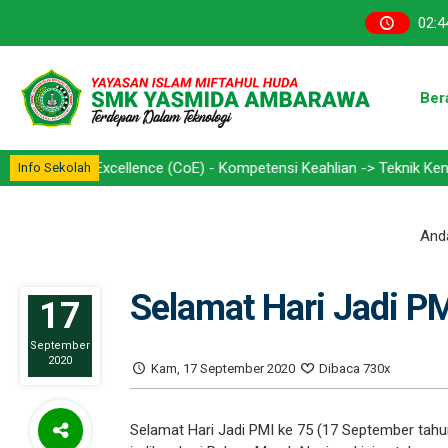
02
:
4
Ber
of Excellence (CoE) - Kompetensi Keahlian -> Teknik Kendaraan Rin
Info Sekolah
Anda
Selamat Hari Jadi P
17
September
2020
Kam, 17 September 2020
Dibaca 730x
Selamat Hari Jadi PMI ke 75 (17 September tahu