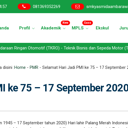
4
:
58
081369352269
smkyasmidaambaraw
New
Gass
anda
Profil
Akademik
MPLS
Ekskul
Jur
gan Otomotif (TKRO) - Teknik Bisnis dan Sepeda Motor (TBSM) - Tek
 disini :
Home
-
PMR
-
Selamat Hari Jadi PMI ke 75 – 17 September
MI ke 75 – 17 September 202
n 1945 – 17 September tahun 2020) Hari lahir Palang Merah Indonesi