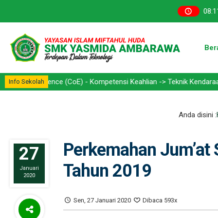
08
:
1
Ber
cellence (CoE) - Kompetensi Keahlian -> Teknik Kendaraan Ringan O
Info Sekolah
Anda disini :
Perkemahan Jum’at
27
Tahun 2019
Januari
2020
Sen, 27 Januari 2020
Dibaca 593x