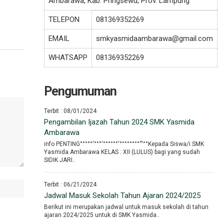
Ambarawa, Kab. Pringsewu, Prov. Lampung
TELEPON
081369352269
EMAIL
smkyasmidaambarawa@gmail.com
WHATSAPP
081369352269
Pengumuman
Terbit : 08/01/2024
Pengambilan Ijazah Tahun 2024 SMK Yasmida
Ambarawa
info PENTING°°°°°′°°°′°°°°°°′°°°°°°°°′′′°°Kepada Siswa/i SMK
Yasmida Ambarawa KELAS : XII (LULUS) bagi yang sudah
SIDIK JARI..
Terbit : 06/21/2024
Jadwal Masuk Sekolah Tahun Ajaran 2024/2025
Berikut ini merupakan jadwal untuk masuk sekolah di tahun
ajaran 2024/2025 untuk di SMK Yasmida..