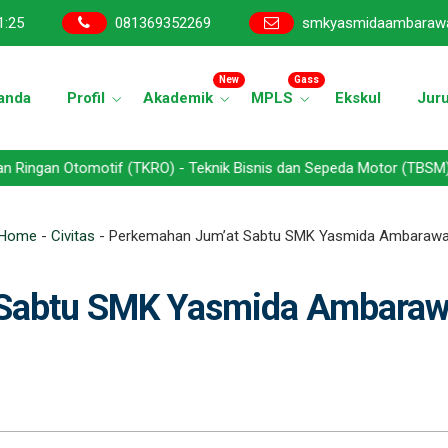
1
:
25
081369352269
smkyasmidaambaraw
New
Gass
anda
Profil
Akademik
MPLS
Ekskul
Jur
tomotif (TKRO) - Teknik Bisnis dan Sepeda Motor (TBSM) - Teknik J
Home
-
Civitas
-
Perkemahan Jum’at Sabtu SMK Yasmida Ambarawa
 Sabtu SMK Yasmida Ambara