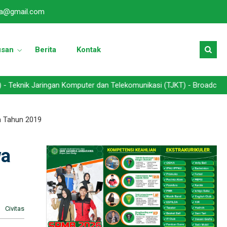
a@gmail.com
usan
Berita
Kontak
aringan Komputer dan Telekomunikasi (TJKT) - Broadcasting dan Per
 Tahun 2019
wa
Civitas