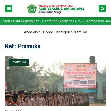
t Keunggulan - Center of Excellence (CoE) - Kompetensi Keahlian -> T
Anda disini :
Home
- Kategori :
Pramuka
Kat : Pramuka
Pramuka