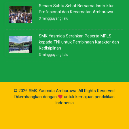
Senam Sabtu Sehat Bersama Instruktur
Profesional dari Kecamatan Ambarawa
3 mingguyang lalu
SMK Yasmida Serahkan Peserta MPLS
kepada TNI untuk Pembinaan Karakter dan
Kedisiplinan
3 mingguyang lalu
© 2026 SMK Yasmida Ambarawa. All Rights Reserved.
Dikembangkan dengan
untuk kemajuan pendidikan
Indonesia