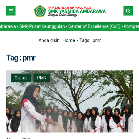
 SMK Pusat Keunggulan - Center of Excellence (CoE) - Kompetensi Keah
Anda disini :
Home
- Tags :
pmr
Tag : pmr
Civitas
PMR