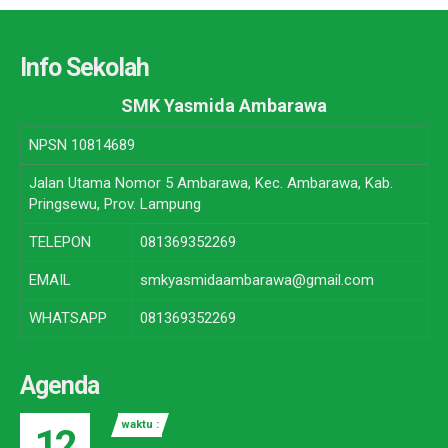
Info Sekolah
SMK Yasmida Ambarawa
NPSN
10814689
Jalan Utama Nomor 5 Ambarawa, Kec. Ambarawa, Kab.
Pringsewu, Prov. Lampung
TELEPON
081369352269
EMAIL
smkyasmidaambarawa@gmail.com
WHATSAPP
081369352269
Agenda
waktu :
12