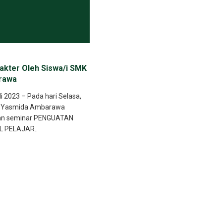
akter Oleh Siswa/i SMK
rawa
 2023 – Pada hari Selasa,
MK Yasmida Ambarawa
an seminar PENGUATAN
L PELAJAR..