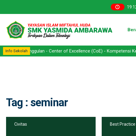
19
:
1
Ber
Keunggulan - Center of Excellence (CoE) - Kompetensi Keahlian -> 
Info Sekolah
Tag : seminar
Civitas
Best Practice