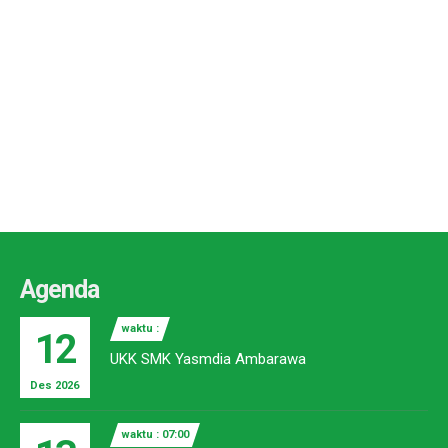
Agenda
waktu :
12
UKK SMK Yasmdia Ambarawa
Des 2026
waktu : 07:00