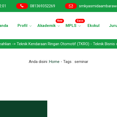
2
:
01
081369352269
smkyasmidaambaraw
New
Gass
anda
Profil
Akademik
MPLS
Ekskul
Jur
Teknik Kendaraan Ringan Otomotif (TKRO) - Teknik Bisnis dan Seped
Anda disini :
Home
- Tags :
seminar