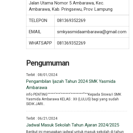
Jalan Utama Nomor 5 Ambarawa, Kec.
Ambarawa, Kab. Pringsewu, Prov. Lampung
TELEPON
081369352269
EMAIL
smkyasmidaambarawa@gmail.com
WHATSAPP
081369352269
Pengumuman
Terbit : 08/01/2024
Pengambilan Ijazah Tahun 2024 SMK Yasmida
Ambarawa
info PENTING°°°°°′°°°′°°°°°°′°°°°°°°°′′′°°Kepada Siswa/i SMK
Yasmida Ambarawa KELAS : XII (LULUS) bagi yang sudah
SIDIK JARI..
Terbit : 06/21/2024
Jadwal Masuk Sekolah Tahun Ajaran 2024/2025
Berikut ini merupakan jadwal untuk masuk sekolah di tahun