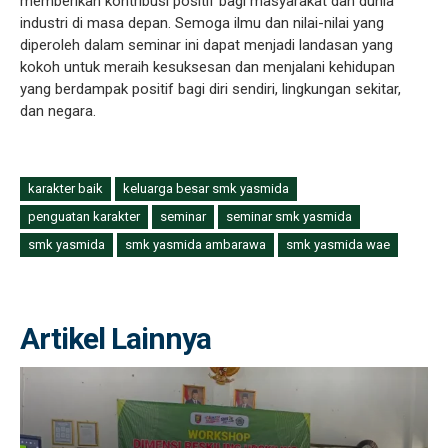
memberikan kontribusi positif bagi masyarakat dan dunia
industri di masa depan. Semoga ilmu dan nilai-nilai yang
diperoleh dalam seminar ini dapat menjadi landasan yang
kokoh untuk meraih kesuksesan dan menjalani kehidupan
yang berdampak positif bagi diri sendiri, lingkungan sekitar,
dan negara.
karakter baik
keluarga besar smk yasmida
penguatan karakter
seminar
seminar smk yasmida
smk yasmida
smk yasmida ambarawa
smk yasmida wae
Artikel Lainnya