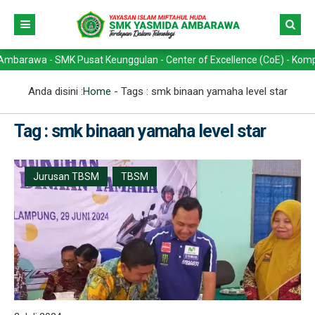
wa - SMK Pusat Keunggulan - Center of Excellence (CoE) - Kompetensi 
Anda disini :
Home
- Tags :
smk binaan yamaha level star
Tag : smk binaan yamaha level star
Jurusan TBSM
TBSM