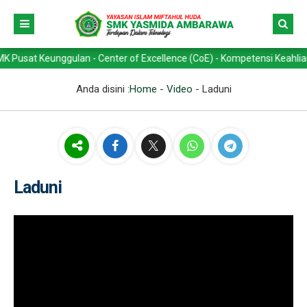
Keunggulan - Center of Excellence (CoE) - Kompetensi Keahlian -> Tek
Anda disini :
Home
-
Video
-
Laduni
Laduni