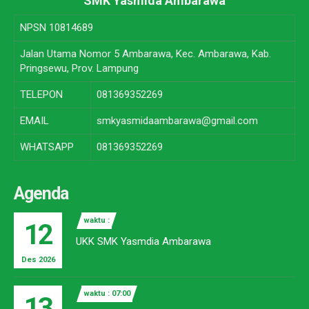
SMK Yasmida Ambarawa
NPSN
10814689
Jalan Utama Nomor 5 Ambarawa, Kec. Ambarawa, Kab.
Pringsewu, Prov. Lampung
TELEPON
081369352269
EMAIL
smkyasmidaambarawa@gmail.com
WHATSAPP
081369352269
Agenda
waktu :
12
UKK SMK Yasmdia Ambarawa
Des 2026
waktu : 07:00
13