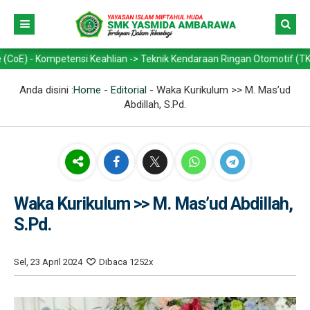
ompetensi Keahlian -> Teknik Kendaraan Ringan Otomotif (TKRO) - Tekn
Anda disini :
Home
-
Editorial
-
Waka Kurikulum >> M. Mas’ud
Abdillah, S.Pd.
Waka Kurikulum >> M. Mas’ud Abdillah,
S.Pd.
Sel, 23 April 2024
Dibaca 1252x