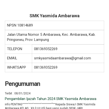
SMK Yasmida Ambarawa
NPSN
10814689
Jalan Utama Nomor 5 Ambarawa, Kec. Ambarawa, Kab.
Pringsewu, Prov. Lampung
TELEPON
081369352269
EMAIL
smkyasmidaambarawa@gmail.com
WHATSAPP
081369352269
Pengumuman
Terbit : 08/01/2024
Pengambilan Ijazah Tahun 2024 SMK Yasmida Ambarawa
info PENTING°°°°°′°°°′°°°°°°′°°°°°°°°′′′°°Kepada Siswa/i SMK Yasmida
Ambarawa KELAS : XII (LULUS) bagi yang sudah SIDIK JARI..