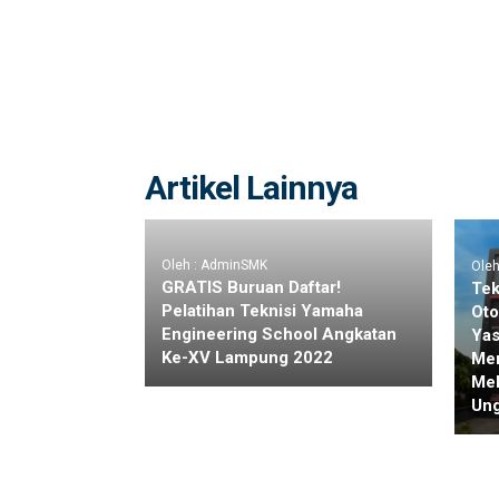
Artikel Lainnya
Oleh : AdminSMK
Ole
GRATIS Buruan Daftar!
Tek
Pelatihan Teknisi Yamaha
Oto
Engineering School Angkatan
Ya
Ke-XV Lampung 2022
Me
Mel
Un