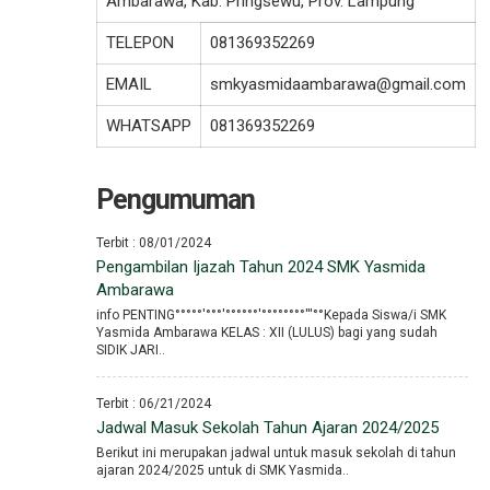
Ambarawa, Kab. Pringsewu, Prov. Lampung
TELEPON
081369352269
EMAIL
smkyasmidaambarawa@gmail.com
WHATSAPP
081369352269
Pengumuman
Terbit : 08/01/2024
Pengambilan Ijazah Tahun 2024 SMK Yasmida
Ambarawa
info PENTING°°°°°′°°°′°°°°°°′°°°°°°°°′′′°°Kepada Siswa/i SMK
Yasmida Ambarawa KELAS : XII (LULUS) bagi yang sudah
SIDIK JARI..
Terbit : 06/21/2024
Jadwal Masuk Sekolah Tahun Ajaran 2024/2025
Berikut ini merupakan jadwal untuk masuk sekolah di tahun
ajaran 2024/2025 untuk di SMK Yasmida..