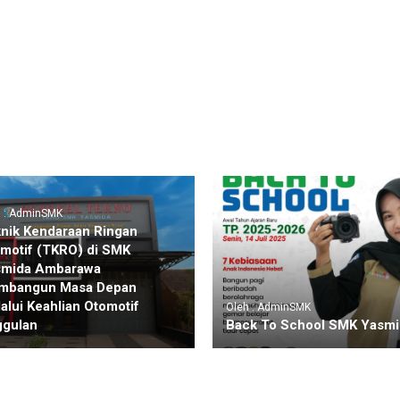
h : AdminSMK
nik Kendaraan Ringan
motif (TKRO) di SMK
smida Ambarawa
mbangun Masa Depan
alui Keahlian Otomotif
Oleh : AdminSMK
ggulan
Back To School SMK Yasmi