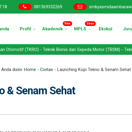
7
:
19
081369352269
smkyasmidaambaraw
New
Gass
anda
Profil
Akademik
MPLS
Ekskul
Jur
KRO) - Teknik Bisnis dan Sepeda Motor (TBSM) - Teknik Jaringan Ko
Anda disini :
Home
-
Civitas
-
Launching Kopi Tekno & Senam Sehat
no & Senam Sehat