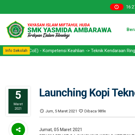
16
:
2
Ber
CoE) - Kompetensi Keahlian -> Teknik Kendaraan Ringan Otomotif (T
Info Sekolah
Launching Kopi Tek
5
Maret
2021
Jum, 5 Maret 2021
Dibaca 989x
Jumat, 05 Maret 2021