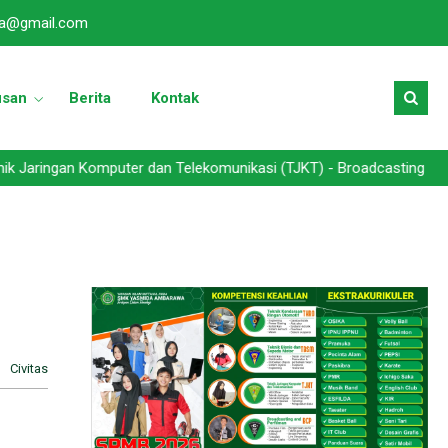
a@gmail.com
usan
Berita
Kontak
mputer dan Telekomunikasi (TJKT) - Broadcasting dan Perfilman (BC
Civitas