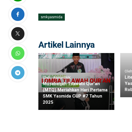
OSIKA
SMK
Yasmida
smkyasmida
Ambarawa
2019
Artikel Lainnya
Ole
Lit
Oleh : AdminSMK
Yas
Musabaqah Tilawatil Qur’an
Rob
(MTQ) Meriahkan Hari Pertama
SMK Yasmida CUP #7 Tahun
2025