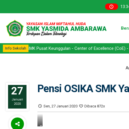
13
:
3
Ber
 - SMK Pusat Keunggulan - Center of Excellence (CoE) - Kompetensi
Info Sekolah
An
Pensi OSIKA SMK Y
27
Januari
2020
Sen, 27 Januari 2020
Dibaca 872x
Pensi