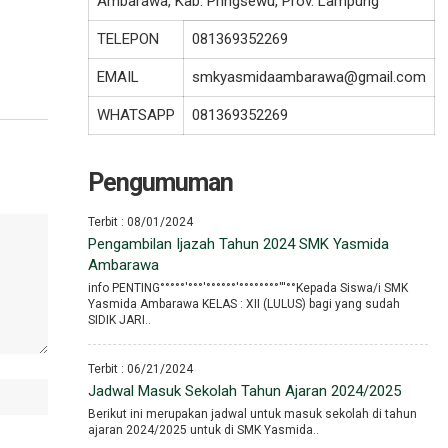
Ambarawa, Kab. Pringsewu, Prov. Lampung
TELEPON
081369352269
EMAIL
smkyasmidaambarawa@gmail.com
WHATSAPP
081369352269
Pengumuman
Terbit : 08/01/2024
Pengambilan Ijazah Tahun 2024 SMK Yasmida
Ambarawa
info PENTING°°°°°′°°°′°°°°°°′°°°°°°°°′′′°°Kepada Siswa/i SMK
Yasmida Ambarawa KELAS : XII (LULUS) bagi yang sudah
SIDIK JARI..
Terbit : 06/21/2024
Jadwal Masuk Sekolah Tahun Ajaran 2024/2025
Berikut ini merupakan jadwal untuk masuk sekolah di tahun
ajaran 2024/2025 untuk di SMK Yasmida..