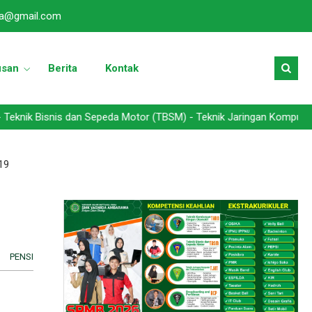
a@gmail.com
usan
Berita
Kontak
nis dan Sepeda Motor (TBSM) - Teknik Jaringan Komputer dan Teleko
19
PENSI