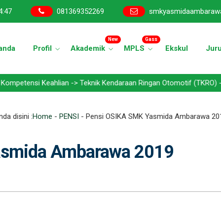
4
:
47
081369352269
smkyasmidaambaraw
New
Gass
anda
Profil
Akademik
MPLS
Ekskul
Jur
 Keahlian -> Teknik Kendaraan Ringan Otomotif (TKRO) - Teknik Bis
da disini :
Home
-
PENSI
-
Pensi OSIKA SMK Yasmida Ambarawa 20
asmida Ambarawa 2019