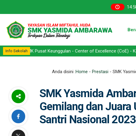
14
:
5
Ber
MK Pusat Keunggulan - Center of Excellence (CoE) - Kompetensi Kea
Info Sekolah
Anda disini :
Home
-
Prestasi
-
SMK Yasmid
SMK Yasmida Ambara
Gemilang dan Juara
Santri Nasional 2023