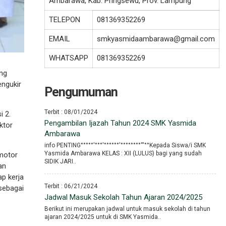
Ambarawa, Kab. Pringsewu, Prov. Lampung
TELEPON
081369352269
EMAIL
smkyasmidaambarawa@gmail.com
WHATSAPP
081369352269
ng
engukir
Pengumuman
Terbit : 08/01/2024
i 2.
Pengambilan Ijazah Tahun 2024 SMK Yasmida
ktor
Ambarawa
info PENTING°°°°°′°°°′°°°°°°′°°°°°°°°′′′°°Kepada Siswa/i SMK
Yasmida Ambarawa KELAS : XII (LULUS) bagi yang sudah
motor
SIDIK JARI..
an
p kerja
Terbit : 06/21/2024
 sebagai
Jadwal Masuk Sekolah Tahun Ajaran 2024/2025
Berikut ini merupakan jadwal untuk masuk sekolah di tahun
ajaran 2024/2025 untuk di SMK Yasmida..