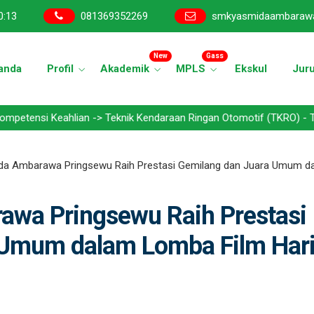
0
:
14
081369352269
smkyasmidaambaraw
New
Gass
anda
Profil
Akademik
MPLS
Ekskul
Jur
hlian -> Teknik Kendaraan Ringan Otomotif (TKRO) - Teknik Bisnis 
a Ambarawa Pringsewu Raih Prestasi Gemilang dan Juara Umum dal
wa Pringsewu Raih Prestasi
 Umum dalam Lomba Film Har