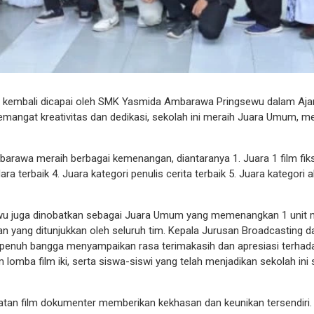
a kembali dicapai oleh SMK Yasmida Ambarawa Pringsewu dalam Aja
emangat kreativitas dan dedikasi, sekolah ini meraih Juara Umum, m
rawa meraih berbagai kemenangan, diantaranya 1. Juara 1 film fiks
ra terbaik 4. Juara kategori penulis cerita terbaik 5. Juara kategori a
wu juga dinobatkan sebagai Juara Umum yang memenangkan 1 unit 
lan yang ditunjukkan oleh seluruh tim. Kepala Jurusan Broadcasting d
penuh bangga menyampaikan rasa terimakasih dan apresiasi terhada
 lomba film iki, serta siswa-siswi yang telah menjadikan sekolah ini
uatan film dokumenter memberikan kekhasan dan keunikan tersendiri.