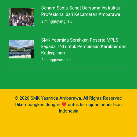
Senam Sabtu Sehat Bersama Instruktur
Profesional dari Kecamatan Ambarawa
2 mingguyang lalu
SMK Yasmida Serahkan Peserta MPLS
kepada TNI untuk Pembinaan Karakter dan
Kedisiplinan
3 mingguyang lalu
© 2026 SMK Yasmida Ambarawa. All Rights Reserved.
Dikembangkan dengan
untuk kemajuan pendidikan
Indonesia