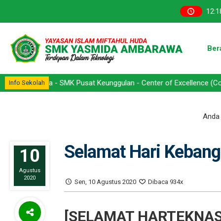
12
:
1
Ber
arawa - SMK Pusat Keunggulan - Center of Excellence (CoE) - Kompe
Info Sekolah
Anda d
Selamat Hari Kebang
10
Agustus
2020
Sen, 10 Agustus 2020
Dibaca 934x
[SELAMAT HARTEKNAS