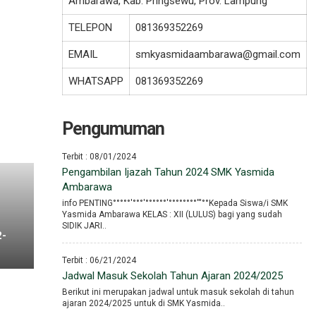
Ambarawa, Kab. Pringsewu, Prov. Lampung
TELEPON
081369352269
EMAIL
smkyasmidaambarawa@gmail.com
WHATSAPP
081369352269
Pengumuman
Terbit : 08/01/2024
Pengambilan Ijazah Tahun 2024 SMK Yasmida
Ambarawa
info PENTING°°°°°′°°°′°°°°°°′°°°°°°°°′′′°°Kepada Siswa/i SMK
Yasmida Ambarawa KELAS : XII (LULUS) bagi yang sudah
SIDIK JARI..
2-
Terbit : 06/21/2024
Jadwal Masuk Sekolah Tahun Ajaran 2024/2025
Berikut ini merupakan jadwal untuk masuk sekolah di tahun
ajaran 2024/2025 untuk di SMK Yasmida..