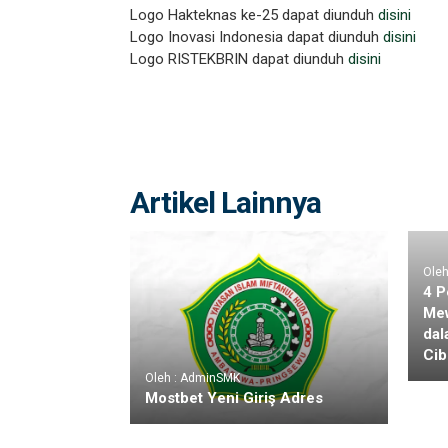
Logo Hakteknas ke-25 dapat diunduh
disini
Logo Inovasi Indonesia dapat diunduh
disini
Logo RISTEKBRIN dapat diunduh
disini
Artikel Lainnya
Ole
4 P
Mew
dal
Cib
Oleh : AdminSMK
Mostbet Yeni Giriş Adres