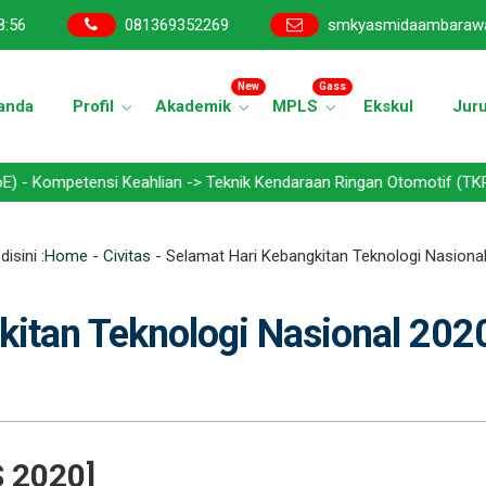
8
:
57
081369352269
smkyasmidaambaraw
New
Gass
anda
Profil
Akademik
MPLS
Ekskul
Jur
tensi Keahlian -> Teknik Kendaraan Ringan Otomotif (TKRO) - Tekni
isini :
Home
-
Civitas
-
Selamat Hari Kebangkitan Teknologi Nasiona
kitan Teknologi Nasional 202
 2020]