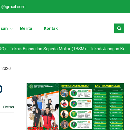
a@gmail.com
usan
Berita
Kontak
k Bisnis dan Sepeda Motor (TBSM) - Teknik Jaringan Komputer dan T
l 2020
0
Civitas