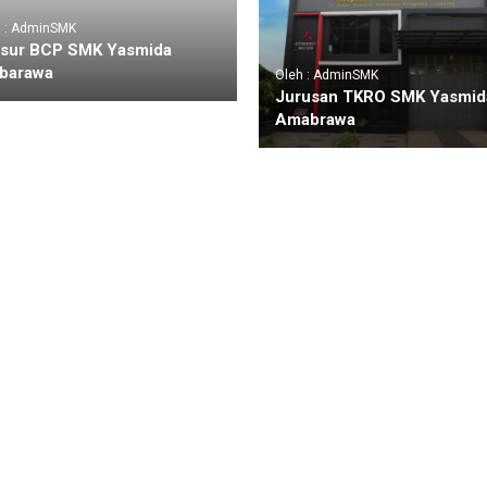
h : AdminSMK
sur BCP SMK Yasmida
barawa
Oleh : AdminSMK
Jurusan TKRO SMK Yasmid
Amabrawa