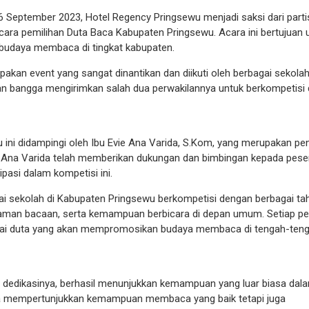
 September 2023, Hotel Regency Pringsewu menjadi saksi dari parti
ara pemilihan Duta Baca Kabupaten Pringsewu. Acara ini bertujuan 
budaya membaca di tingkat kabupaten.
kan event yang sangat dinantikan dan diikuti oleh berbagai sekolah
 bangga mengirimkan salah dua perwakilannya untuk berkompetisi
ini didampingi oleh Ibu Evie Ana Varida, S.Kom, yang merupakan pe
Ana Varida telah memberikan dukungan dan bimbingan kepada peser
pasi dalam kompetisi ini.
gai sekolah di Kabupaten Pringsewu berkompetisi dengan berbagai t
an bacaan, serta kemampuan berbicara di depan umum. Setiap pe
agai duta yang akan mempromosikan budaya membaca di tengah-ten
edikasinya, berhasil menunjukkan kemampuan yang luar biasa dal
hanya mempertunjukkan kemampuan membaca yang baik tetapi juga