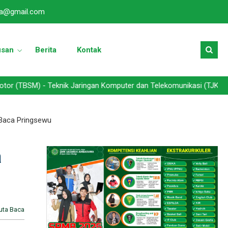
a@gmail.com
usan
Berita
Kontak
 - Teknik Jaringan Komputer dan Telekomunikasi (TJKT) - Broadcast
 Baca Pringsewu
a
uta Baca