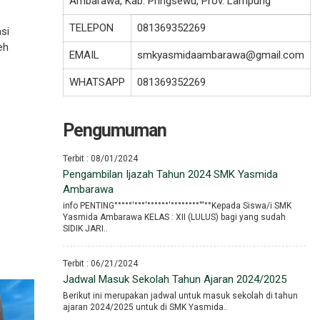
Ambarawa, Kab. Pringsewu, Prov. Lampung
TELEPON
081369352269
si
eh
EMAIL
smkyasmidaambarawa@gmail.com
WHATSAPP
081369352269
Pengumuman
Terbit : 08/01/2024
Pengambilan Ijazah Tahun 2024 SMK Yasmida
Ambarawa
info PENTING°°°°°′°°°′°°°°°°′°°°°°°°°′′′°°Kepada Siswa/i SMK
Yasmida Ambarawa KELAS : XII (LULUS) bagi yang sudah
SIDIK JARI..
Terbit : 06/21/2024
Jadwal Masuk Sekolah Tahun Ajaran 2024/2025
Berikut ini merupakan jadwal untuk masuk sekolah di tahun
ajaran 2024/2025 untuk di SMK Yasmida..