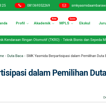
3
:
26
081369352269
smkyasmidaambaraw
New
Gass
anda
Profil
Akademik
MPLS
Ekskul
Jur
an Ringan Otomotif (TKRO) - Teknik Bisnis dan Sepeda Motor (TBSM)
me
-
Duta Baca
-
SMK Yasmida Berpartisipasi dalam Pemilihan Duta
isipasi dalam Pemilihan Dut
D