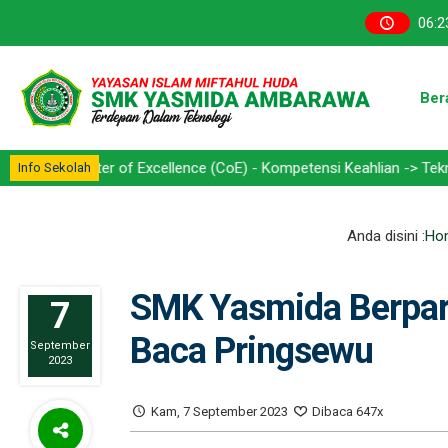
06
:
2
Ber
enter of Excellence (CoE) - Kompetensi Keahlian -> Teknik Kendara
Info Sekolah
Anda disini :
Ho
SMK Yasmida Berpart
7
Baca Pringsewu
September
2023
Kam, 7 September 2023
Dibaca 647x