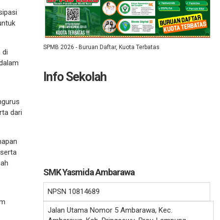
sipasi
untuk
SPMB 2026 - Buruan Daftar, Kuota Terbatas
 di
 dalam
Info Sekolah
ngurus
ta dari
ahapan
serta
gah
SMK Yasmida Ambarawa
NPSN
10814689
am
Jalan Utama Nomor 5 Ambarawa, Kec.