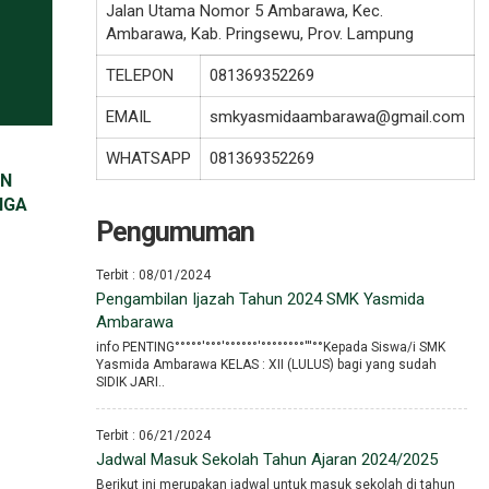
Jalan Utama Nomor 5 Ambarawa, Kec.
Ambarawa, Kab. Pringsewu, Prov. Lampung
TELEPON
081369352269
EMAIL
smkyasmidaambarawa@gmail.com
WHATSAPP
081369352269
AN
IGA
Pengumuman
Terbit : 08/01/2024
Pengambilan Ijazah Tahun 2024 SMK Yasmida
Ambarawa
info PENTING°°°°°′°°°′°°°°°°′°°°°°°°°′′′°°Kepada Siswa/i SMK
Yasmida Ambarawa KELAS : XII (LULUS) bagi yang sudah
SIDIK JARI..
Terbit : 06/21/2024
Jadwal Masuk Sekolah Tahun Ajaran 2024/2025
Berikut ini merupakan jadwal untuk masuk sekolah di tahun