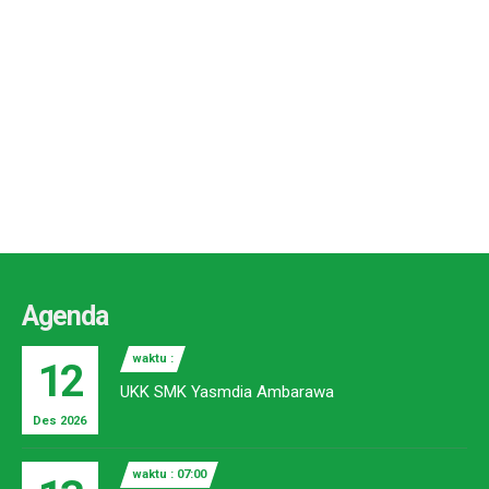
Agenda
waktu :
12
UKK SMK Yasmdia Ambarawa
Des 2026
waktu : 07:00