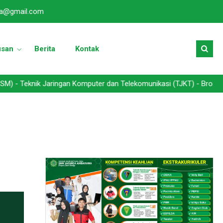
a@gmail.com
usan
Berita
Kontak
ik Jaringan Komputer dan Telekomunikasi (TJKT) - Broadcasting dan