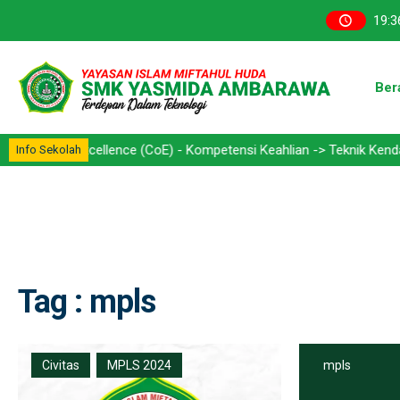
19
:
3
Ber
f Excellence (CoE) - Kompetensi Keahlian -> Teknik Kendaraan Ring
Info Sekolah
Tag : mpls
Civitas
MPLS 2024
mpls