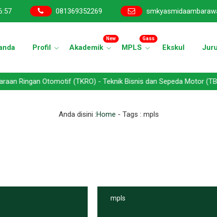
6
:
57
081369352269
smkyasmidaambaraw
New
Gass
anda
Profil
Akademik
MPLS
Ekskul
Jur
an Otomotif (TKRO) - Teknik Bisnis dan Sepeda Motor (TBSM) - Tekn
Anda disini :
Home
- Tags :
mpls
mpls