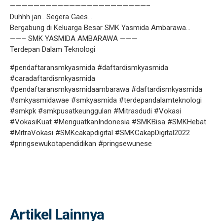
———————————————————————–
Duhhh jan.. Segera Gaes…
Bergabung di Keluarga Besar SMK Yasmida Ambarawa…
——– SMK YASMIDA AMBARAWA ———
Terdepan Dalam Teknologi
#pendaftaransmkyasmida #daftardismkyasmida
#caradaftardismkyasmida
#pendaftaransmkyasmidaambarawa #daftardismkyasmida
#smkyasmidawae #smkyasmida #terdepandalamteknologi
#smkpk #smkpusatkeunggulan #Mitrasdudi #Vokasi
#VokasiKuat #MenguatkanIndonesia #SMKBisa #SMKHebat
#MitraVokasi #SMKcakapdigital #SMKCakapDigital2022
#pringsewukotapendidikan #pringsewunese
Artikel Lainnya