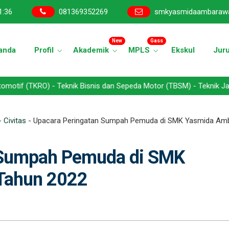
1
:
36
081369352269
smkyasmidaambaraw
New
Gass
anda
Profil
Akademik
MPLS
Ekskul
Jur
RO) - Teknik Bisnis dan Sepeda Motor (TBSM) - Teknik Jaringan Kom
-
Civitas
-
Upacara Peringatan Sumpah Pemuda di SMK Yasmida Am
 Sumpah Pemuda di SMK
Tahun 2022