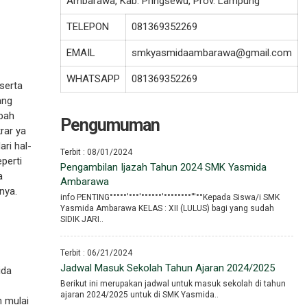
Ambarawa, Kab. Pringsewu, Prov. Lampung
TELEPON
081369352269
EMAIL
smkyasmidaambarawa@gmail.com
WHATSAPP
081369352269
serta
ang
ubah
Pengumuman
rar ya
ari hal-
Terbit : 08/01/2024
perti
Pengambilan Ijazah Tahun 2024 SMK Yasmida
a
Ambarawa
nya.
info PENTING°°°°°′°°°′°°°°°°′°°°°°°°°′′′°°Kepada Siswa/i SMK
Yasmida Ambarawa KELAS : XII (LULUS) bagi yang sudah
SIDIK JARI..
Terbit : 06/21/2024
Jadwal Masuk Sekolah Tahun Ajaran 2024/2025
ida
Berikut ini merupakan jadwal untuk masuk sekolah di tahun
ajaran 2024/2025 untuk di SMK Yasmida..
 mulai