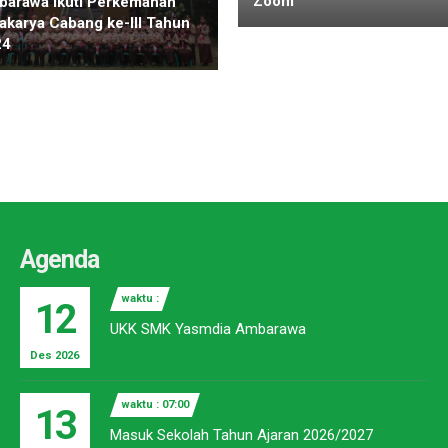
Zoom
arawa Ikuti Perkemahan
akarya Cabang ke-III Tahun
24
Agenda
waktu :
12
UKK SMK Yasmdia Ambarawa
Des 2026
waktu : 07:00
13
Masuk Sekolah Tahun Ajaran 2026/2027