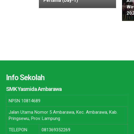
Pertama (Day-1)
Amb
Wir
20
Info Sekolah
SMK Yasmida Ambarawa
NPSN
10814689
Jalan Utama Nomor 5 Ambarawa, Kec. Ambarawa, Kab.
Pringsewu, Prov. Lampung
TELEPON
081369352269