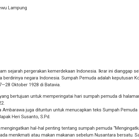
sewu Lampung
 sejarah pergerakan kemerdekaan Indonesia. Ikrar ini dianggap se
ita berdirinya negara Indonesia. Sumpah Pemuda adalah keputusan K
7—28 Oktober 1928 di Batavia.
ng bertujuan untuk memperingatai hari sumpah pemuda di halam
22.
da Ambarawa juga dituntun untuk menucapkan teks Sumpah Pemuda
pak Heri Susanto, S.Pd.
a mengingatkan hal-hal penting tentang sumpah pemuda “Mengingatk
k ada menikmati atau makan makanan sebelum Nusantara bersatu. S