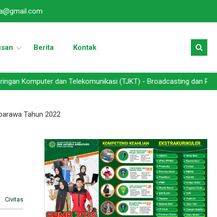
a@gmail.com
usan
Berita
Kontak
puter dan Telekomunikasi (TJKT) - Broadcasting dan Perfilman (BCP
barawa Tahun 2022
Civitas