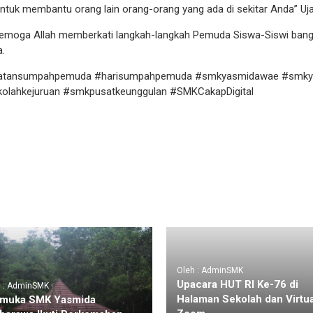
 untuk membantu orang lain orang-orang yang ada di sekitar Anda” Uja
moga Allah memberkati langkah-langkah Pemuda Siswa-Siswi ban
.
atansumpahpemuda #harisumpahpemuda #smkyasmidawae #smky
ahkejuruan #smkpusatkeunggulan #SMKCakapDigital
Oleh : AdminSMK
Upacara HUT RI Ke-76 di
h : AdminSMK
Halaman Sekolah dan Virtua
amuka SMK Yasmida