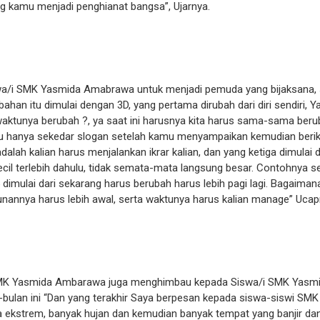
ang kamu menjadi penghianat bangsa”, Ujarnya.
swa/i SMK Yasmida Amabrawa untuk menjadi pemuda yang bijaksana, 
bahan itu dimulai dengan 3D, yang pertama dirubah dari diri sendiri, Y
waktunya berubah ?, ya saat ini harusnya kita harus sama-sama ber
u hanya sekedar slogan setelah kamu menyampaikan kemudian berik
alah kalian harus menjalankan ikrar kalian, dan yang ketiga dimulai d
kecil terlebih dahulu, tidak semata-mata langsung besar. Contohnya se
 dimulai dari sekarang harus berubah harus lebih pagi lagi. Bagaiman
unannya harus lebih awal, serta waktunya harus kalian manage” Ucap
SMK Yasmida Ambarawa juga menghimbau kepada Siswa/i SMK Yasm
bulan ini “Dan yang terakhir Saya berpesan kepada siswa-siswi SMK
ekstrem, banyak hujan dan kemudian banyak tempat yang banjir dan