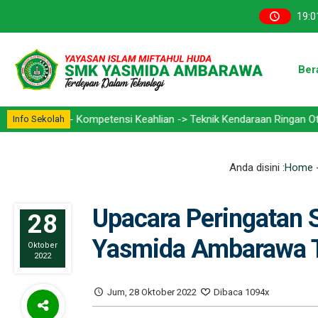
19
:
0
Ber
oE) - Kompetensi Keahlian -> Teknik Kendaraan Ringan Otomotif (TK
Info Sekolah
Anda disini :
Home
Upacara Peringatan
28
Yasmida Ambarawa 
Oktober
2022
Jum, 28 Oktober 2022
Dibaca 1094x