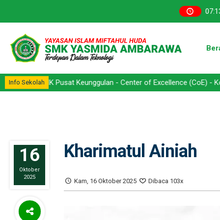
07
:
1
Ber
 SMK Pusat Keunggulan - Center of Excellence (CoE) - Kompetensi K
Info Sekolah
Kharimatul Ainiah
16
Oktober
2025
Kam, 16 Oktober 2025
Dibaca 103x