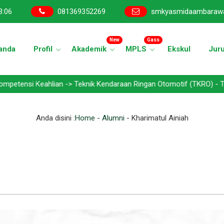
3
:
07
081369352269
smkyasmidaambaraw
New
Gass
anda
Profil
Akademik
MPLS
Ekskul
Jur
eahlian -> Teknik Kendaraan Ringan Otomotif (TKRO) - Teknik Bisnis
Anda disini :
Home
-
Alumni
-
Kharimatul Ainiah