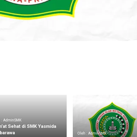
h : AdminSMK
’at Sehat di SMK Yasmida
barawa
Oleh : AdminSMK