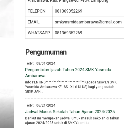
Ambarawa, Kab. Pringsewu, Prov. Lampung
TELEPON
081369352269
EMAIL
smkyasmidaambarawa@gmail.com
WHATSAPP
081369352269
Pengumuman
Terbit : 08/01/2024
Pengambilan Ijazah Tahun 2024 SMK Yasmida
Ambarawa
info PENTING°°°°°′°°°′°°°°°°′°°°°°°°°′′′°°Kepada Siswa/i SMK
Yasmida Ambarawa KELAS : XII (LULUS) bagi yang sudah
SIDIK JARI..
Terbit : 06/21/2024
Jadwal Masuk Sekolah Tahun Ajaran 2024/2025
Berikut ini merupakan jadwal untuk masuk sekolah di tahun
ajaran 2024/2025 untuk di SMK Yasmida..