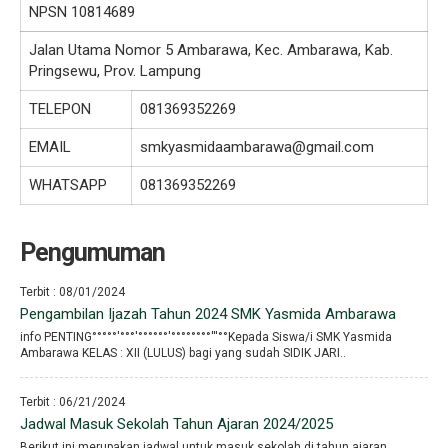
NPSN
10814689
Jalan Utama Nomor 5 Ambarawa, Kec. Ambarawa, Kab.
Pringsewu, Prov. Lampung
TELEPON
081369352269
EMAIL
smkyasmidaambarawa@gmail.com
WHATSAPP
081369352269
Pengumuman
Terbit : 08/01/2024
Pengambilan Ijazah Tahun 2024 SMK Yasmida Ambarawa
info PENTING°°°°°′°°°′°°°°°°′°°°°°°°°′′′°°Kepada Siswa/i SMK Yasmida
Ambarawa KELAS : XII (LULUS) bagi yang sudah SIDIK JARI..
Terbit : 06/21/2024
Jadwal Masuk Sekolah Tahun Ajaran 2024/2025
Berikut ini merupakan jadwal untuk masuk sekolah di tahun ajaran