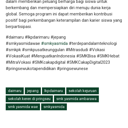
dalam memberikan peluang berharga bagi siswa untuk
berkembang dan mempersiapkan diri menuju dunia kerja
global. Semoga program ini dapat memberikan kontribusi
positif bagi perkembangan keterampilan dan karier siswa yang
berpartisipasi.
#daimaru #lkpdarimaru #jepang
#smkyasmidawae
#smkyasmida
#terdepandalamteknologi
#smkpk #smkpusatkeunggulan #Mitrasdudi #Vokasi
#VokasiKuat #MenguatkanIndonesia #SMKBisa #SMKHebat
#MitraVokasi #SMKcakapdigital #SMKCakapDigital2023
#pringsewukotapendidikan #pringsewunese
daimaru
jepang
lkpdaimaru
sekolah kejuruan
sekolah keren di pringseu
smk yasmida ambarawa
smk yasmida wae
smkyasmida