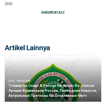
2020.
DOKUMENTASI
Artikel Lainnya
Oleh : AdminSMK
“ставки На Спорт В России На Sports Ru: Список
Лучших Букмекеров России, Последние Новости,
Актуальные Прогнозы На Спортивные Матч