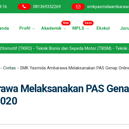
8
:
17
081369352269
smkyasmidaambaraw
New
Gass
anda
Profil
Akademik
MPLS
Ekskul
Jur
RO) - Teknik Bisnis dan Sepeda Motor (TBSM) - Teknik Jaringan Kom
-
Civitas
-
SMK Yasmida Ambarawa Melaksanakan PAS Genap Onlin
awa Melaksanakan PAS Gen
2020