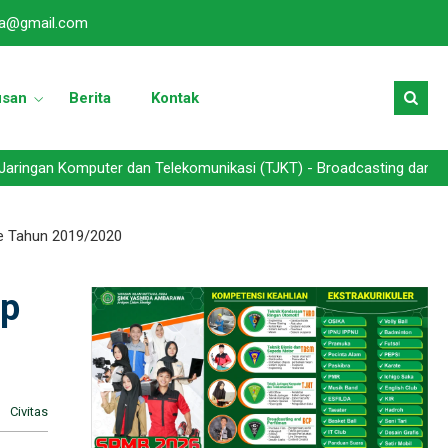
a@gmail.com
usan
Berita
Kontak
puter dan Telekomunikasi (TJKT) - Broadcasting dan Perfilman (BCP
e Tahun 2019/2020
ap
Civitas