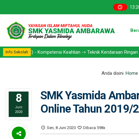
13
:
2
Ber
oE) - Kompetensi Keahlian -> Teknik Kendaraan Ringan Otomotif (TK
Info Sekolah
Anda disini :
Home
SMK Yasmida Ambar
8
Online Tahun 2019/
Juni
2020
Sen, 8 Juni 2020
Dibaca 598x