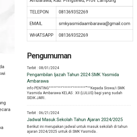
Ambarawa, Kab. Pringsewu, Prov. Lampung
TELEPON
081369352269
EMAIL
smkyasmidaambarawa@gmail.com
WHATSAPP
081369352269
Pengumuman
da
Terbit : 08/01/2024
swi
Pengambilan Ijazah Tahun 2024 SMK Yasmida
Ambarawa
info PENTING°°°°°′°°°′°°°°°°′°°°°°°°°′′′°°Kepada Siswa/i SMK
Yasmida Ambarawa KELAS : XII (LULUS) bagi yang sudah
SIDIK JARI..
ung
ecara
Terbit : 06/21/2024
Jadwal Masuk Sekolah Tahun Ajaran 2024/2025
Berikut ini merupakan jadwal untuk masuk sekolah di tahun
ba
ajaran 2024/2025 untuk di SMK Yasmida..