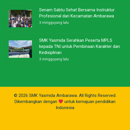
Senam Sabtu Sehat Bersama Instruktur
Profesional dari Kecamatan Ambarawa
3 mingguyang lalu
SMK Yasmida Serahkan Peserta MPLS
kepada TNI untuk Pembinaan Karakter dan
Kedisiplinan
3 mingguyang lalu
© 2026 SMK Yasmida Ambarawa. All Rights Reserved.
Dikembangkan dengan
untuk kemajuan pendidikan
Indonesia