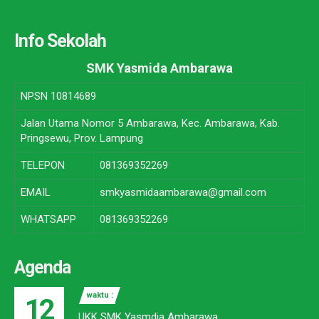
Info Sekolah
SMK Yasmida Ambarawa
NPSN
10814689
Jalan Utama Nomor 5 Ambarawa, Kec. Ambarawa, Kab.
Pringsewu, Prov. Lampung
TELEPON
081369352269
EMAIL
smkyasmidaambarawa@gmail.com
WHATSAPP
081369352269
Agenda
waktu :
12
UKK SMK Yasmdia Ambarawa