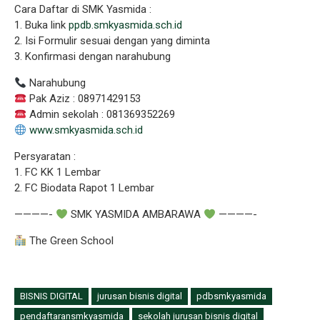
Cara Daftar di SMK Yasmida :
1. Buka link
ppdb.smkyasmida.sch.id
2. Isi Formulir sesuai dengan yang diminta
3. Konfirmasi dengan narahubung
Narahubung
Pak Aziz : 08971429153
Admin sekolah : 081369352269
www.smkyasmida.sch.id
Persyaratan :
1. FC KK 1 Lembar
2. FC Biodata Rapot 1 Lembar
————-
SMK YASMIDA AMBARAWA
————-
The Green School
BISNIS DIGITAL
jurusan bisnis digital
pdbsmkyasmida
pendaftaransmkyasmida
sekolah jurusan bisnis digital